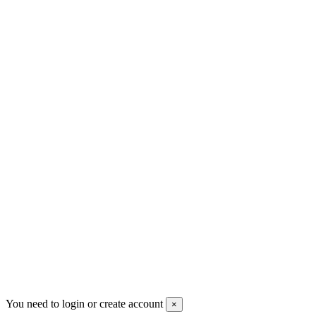
2770 Kastrup
Danmark
+45 71992471
info@sizzino.dk
Kontakt vores kundeservice og få hurtigt svar på enten mail, telefon
eller online chat.
Site protected by reCAPTCHA.
Privacy
-
Terms
Betalingsmåder
You need to login or create account
×